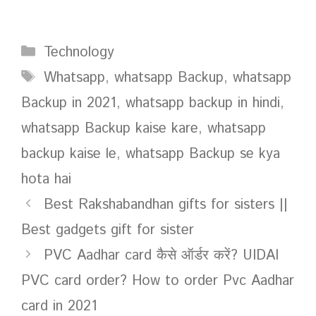
Categories
Technology
Tags
Whatsapp
,
whatsapp Backup
,
whatsapp
Backup in 2021
,
whatsapp backup in hindi
,
whatsapp Backup kaise kare
,
whatsapp
backup kaise le
,
whatsapp Backup se kya
hota hai
Best Rakshabandhan gifts for sisters ||
Best gadgets gift for sister
PVC Aadhar card कैसे ऑर्डर करें? UIDAI
PVC card order? How to order Pvc Aadhar
card in 2021