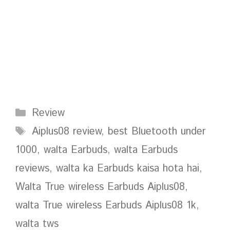
Categories
Review
Tags
Aiplus08 review
,
best Bluetooth under
1000
,
walta Earbuds
,
walta Earbuds
reviews
,
walta ka Earbuds kaisa hota hai
,
Walta True wireless Earbuds Aiplus08
,
walta True wireless Earbuds Aiplus08 1k
,
walta tws