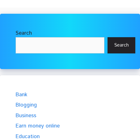
Search
Search
Bank
Blogging
Business
Earn money online
Education