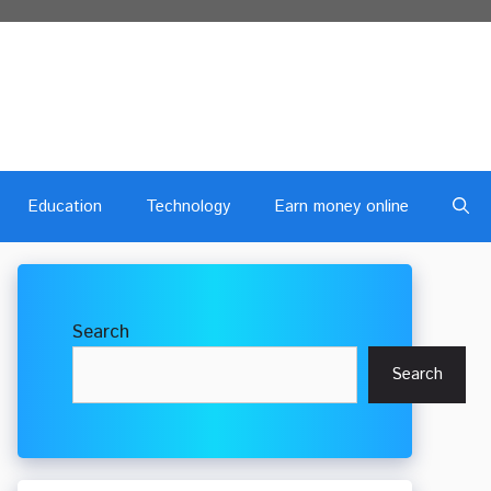
Education
Technology
Earn money online
Search
Search