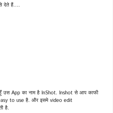
देते हैं….
ा हूँ उस App का नाम है InShot. Inshot से आप काफी
स easy to use है. और इसमे video edit
ी है.