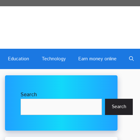
Education
Technology
Earn money online
Search
Search