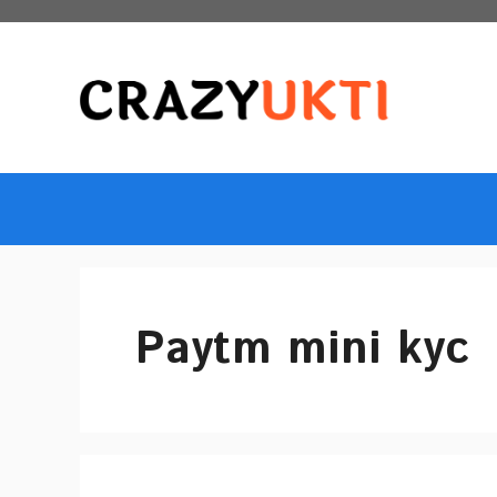
Skip
to
content
Paytm mini kyc