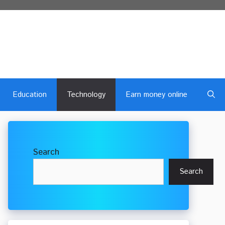
Education
Technology
Earn money online
Search
Search