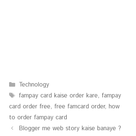
Categories
Technology
Tags
fampay card kaise order kare
,
fampay
card order free
,
free famcard order
,
how
to order fampay card
Blogger me web story kaise banaye ?